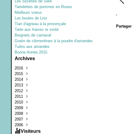
Les zézettes de Sète
Tartelettes de pommes en Roses
Meilleurs voeux
Les boules de Linz
Tian d'agneau à la provençale
Partager
Tarte aux fraises re visité
Beignets de carnaval
Gratin de clémentines à la poudre d'amandes
Tuiles aux amandes
Bonne Année 2015
Archives
2016
2015
Juillet
(1)
2014
Mars
Décembre
(1)
(1)
2013
Janvier
Septembre
Décembre
(1)
(3)
(1)
2012
Juin
Octobre
Août
(1)
(1)
(2)
2011
Février
Février
Juin
Décembre
(1)
(2)
(1)
(2)
2010
Janvier
Mars
Novembre
Août
(1)
(1)
(3)
(2)
2009
Février
Août
Juillet
Juillet
(1)
(2)
(2)
(1)
2008
Janvier
Juillet
Juin
Décembre
(2)
(3)
(4)
(4)
2007
Juin
Mai
Octobre
Décembre
(1)
(2)
(2)
(8)
2006
Mai
Avril
Septembre
Novembre
Décembre
(2)
(3)
(11)
(25)
(3)
Avril
Mars
Août
Octobre
Novembre
Décembre
(4)
(5)
(2)
(7)
(12)
(3)
Visiteurs