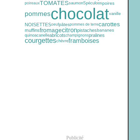
TOMATES
saumon
Spéculoos
poires
poireaux
chocolat
pommes
vanille
carottes
NOISETTES
pâtes
oeuf
pommes de terre
citron
fromage
muffins
pistaches
bananes
quinoa
canelle
abricots
pralines
champignons
courgettes
framboises
chèvre
Publicité