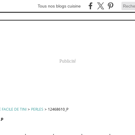
Tous nos blogs cuisine
Publicité
 FACILE DE TINI
>
PERLES
>
12468610_P
_p