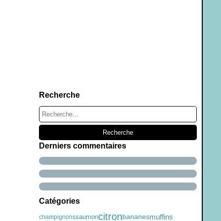
Recherche
Derniers commentaires
Catégories
citron
muffins
saumon
bananes
champignons