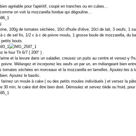
ien agréable pour l'apéritif, coupé en tranches ou en cubes...
omme on voit la mozzarella fondue qui dégouline...
s
:
rine, 100g de tomates séchées, 10cl d'huile d'olive, 10cl de lait, 3 oeufs, 1 s
 à c de sel fin, 1/2 c à c de poivre moulu, 1 grosse boule de mozzarella, du ba
petits bouts.
z le four Th 6/7 ( 200° ) .
arine et la levure dans un saladier, creusez un puits au centre et versez-y l'huil
le poivre. Mélangez et incorporez les oeufs un par un, en mélangeant bien ent
 tomates séchées en morceaux et la mozzarella en lamelles. Ajoutez-les à la
ien. Ajoutez le basilic.
 farinez un moule à cake ( ou des petits moules individuels ) et versez la pâte
re 30 min, le cake doit être bien doré. Démoulez et servez tiède ou froid, pour l'