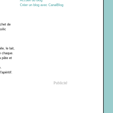
Accueil du blog
Créer un blog avec CanalBlog
achet de
silic
e, le lait,
re chaque.
 pâte et
.
apéritif.
Publicité