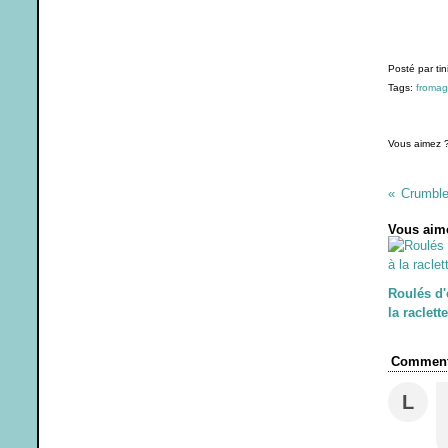
Posté par tin
Tags:
froma
Vous aimez 
Crumble
Vous aime
Roulés d'
la raclette
Comment
L