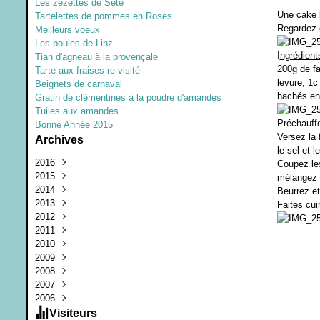
Les zézettes de Sète
Une cake b
Tartelettes de pommes en Roses
Regardez c
Meilleurs voeux
Les boules de Linz
I
ngrédient
Tian d'agneau à la provençale
200g de fa
Tarte aux fraises re visité
levure, 1c
Beignets de carnaval
hachés en 
Gratin de clémentines à la poudre d'amandes
Tuiles aux amandes
Préchauffe
Bonne Année 2015
Versez la f
Archives
le sel et 
2016
Coupez les
2015
Juillet
(1)
mélangez b
2014
Mars
Décembre
(1)
(1)
Beurrez et
2013
Janvier
Septembre
Décembre
(1)
(3)
(1)
Faites cui
2012
Juin
Octobre
Août
(1)
(1)
(2)
2011
Février
Février
Juin
Décembre
(1)
(2)
(1)
(2)
2010
Janvier
Mars
Novembre
Août
(1)
(1)
(3)
(2)
2009
Février
Août
Juillet
Juillet
(1)
(2)
(2)
(1)
2008
Janvier
Juillet
Juin
Décembre
(2)
(3)
(4)
(4)
2007
Juin
Mai
Octobre
Décembre
(1)
(2)
(2)
(8)
2006
Mai
Avril
Septembre
Novembre
Décembre
(2)
(3)
(11)
(25)
(3)
Avril
Mars
Août
Octobre
Novembre
Décembre
(4)
(5)
(2)
(7)
(12)
(3)
Visiteurs