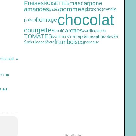
Fraises
mascarpone
NOISETTES
pommes
amandes
pistaches
canelle
pâtes
chocolat
fromage
poires
courgettes
carottes
vanille
quinoa
oeuf
TOMATES
pralines
abricots
pommes de terre
café
framboises
Spéculoos
chèvre
poireaux
chocolat
n au
Publicité