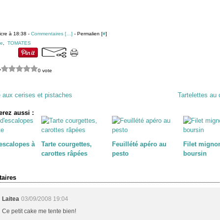
icre à 18:38 -
Commentaires [
…
]
- Permalien [
#
]
ge
,
TOMATES
?
0 vote
 aux cerises et pistaches
Tartelettes au 
rez aussi :
escalopes à
Tarte courgettes,
Feuillété apéro au
Filet migno
carottes râpées
pesto
boursin
aires
Laitea
03/09/2008 19:04
Ce petit cake me tente bien!