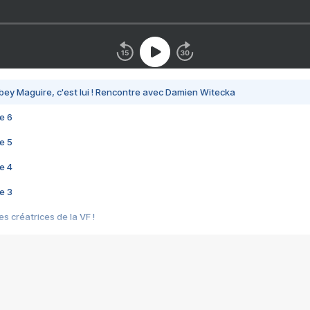
bey Maguire, c'est lui ! Rencontre avec Damien Witecka
e 6
e 5
e 4
e 3
s créatrices de la VF !
e 2
e 1
e Mektoub My Love arrive enfin ! Rencontre avec Shaïn Boumedine et Sal