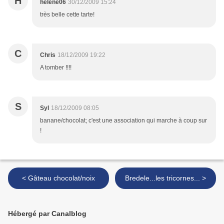
H
helene06
30/12/2009 15:24
très belle cette tarte!
C
Chris
18/12/2009 19:22
A tomber !!!!
S
Syl
18/12/2009 08:05
banane/chocolat; c'est une association qui marche à coup sur
!
< Gâteau chocolat/noix
Bredele...les tricornes... >
Hébergé par Canalblog