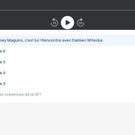
bey Maguire, c'est lui ! Rencontre avec Damien Witecka
e 6
e 5
e 4
e 3
s créatrices de la VF !
e 2
e 1
e Mektoub My Love arrive enfin ! Rencontre avec Shaïn Boumedine et Sal