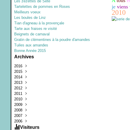
A
tous
e
Les zézettes de Sète
je
viens
Tartelettes de pommes en Roses
2010
Meilleurs voeux
Les boules de Linz
Tian d'agneau à la provençale
Tarte aux fraises re visité
Beignets de carnaval
Gratin de clémentines à la poudre d'amandes
Tuiles aux amandes
Bonne Année 2015
Archives
2016
2015
Juillet
(1)
2014
Mars
Décembre
(1)
(1)
2013
Janvier
Septembre
Décembre
(1)
(3)
(1)
2012
Juin
Octobre
Août
(1)
(1)
(2)
2011
Février
Février
Juin
Décembre
(1)
(2)
(1)
(2)
2010
Janvier
Mars
Novembre
Août
(1)
(1)
(3)
(2)
2009
Février
Août
Juillet
Juillet
(1)
(2)
(2)
(1)
2008
Janvier
Juillet
Juin
Décembre
(2)
(3)
(4)
(4)
2007
Juin
Mai
Octobre
Décembre
(1)
(2)
(2)
(8)
2006
Mai
Avril
Septembre
Novembre
Décembre
(2)
(3)
(11)
(25)
(3)
Avril
Mars
Août
Octobre
Novembre
Décembre
(4)
(5)
(2)
(7)
(12)
(3)
Visiteurs