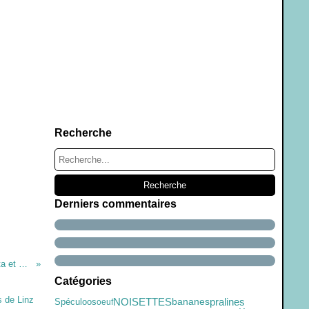
Recherche
Derniers commentaires
Verrine verte: ricotta et crackers...
Catégories
NOISETTES
Spéculoos
pralines
bananes
oeuf