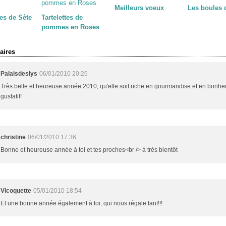
Meilleurs voeux
Les boules 
es de Sète
Tartelettes de
pommes en Roses
ires
Palaisdeslys
06/01/2010 20:26
Très belle et heureuse année 2010, qu'elle soit riche en gourmandise et en bonhe
gustatif!
christine
06/01/2010 17:36
Bonne et heureuse année à toi et tes proches<br /> à très bientôt
Vicoquette
05/01/2010 18:54
Et une bonne année également à toi, qui nous régale tant!!!