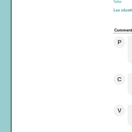
Les zézett
Commenta
P
C
V