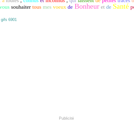
t
à
toutes
,
connus
et
inconnus
,
qui
laissent
de
petites
traces
o
Bonheur
Santé
vous
souhaiter
tous
mes
voeux
de
et
de
p
Publicité