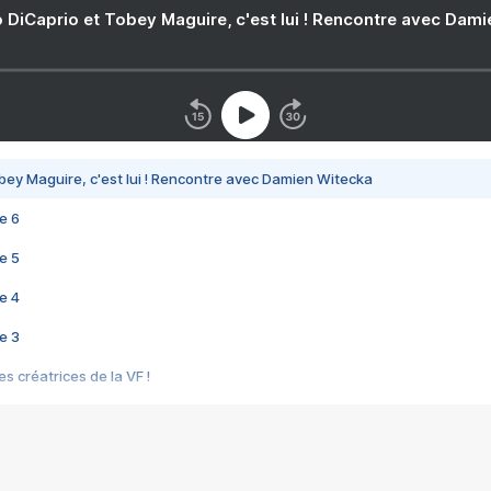
 DiCaprio et Tobey Maguire, c'est lui ! Rencontre avec Dam
bey Maguire, c'est lui ! Rencontre avec Damien Witecka
e 6
e 5
e 4
e 3
s créatrices de la VF !
e 2
e 1