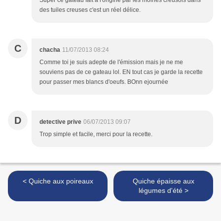
Super ce gateau fait à l'origine par les moines creusois dans
des tuiles creuses c'est un réel délice.
C
chacha
11/07/2013 08:24
Comme toi je suis adepte de l'émission mais je ne me
souviens pas de ce gateau lol. EN tout cas je garde la recette
pour passer mes blancs d'oeufs. BOnn ejournée
D
detective prive
06/07/2013 09:07
Trop simple et facile, merci pour la recette.
< Quiche aux poireaux
Quiche épaisse aux
légumes d'été >