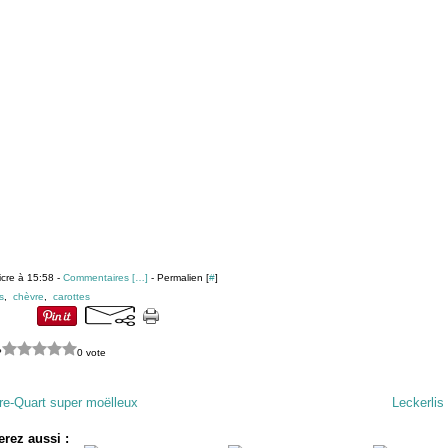
icre à 15:58 -
Commentaires [
…
]
- Permalien [
#
]
s
,
chèvre
,
carottes
?
0 vote
re-Quart super moëlleux
Leckerlis
rez aussi :