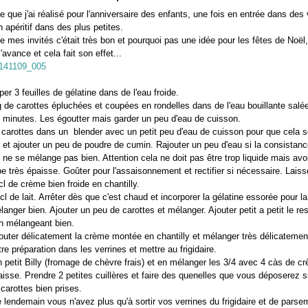
e que j'ai réalisé pour l'anniversaire des enfants, une fois en entrée dans des 
n apéritif dans des plus petites.
de mes invités c'était très bon et pourquoi pas une idée pour les fêtes de Noël
'avance et cela fait son effet...
per 3 feuilles de gélatine dans de l'eau froide.
 de carottes épluchées et coupées en rondelles dans de l'eau bouillante salé
 minutes. Les égoutter mais garder un peu d'eau de cuisson.
 carottes dans un blender avec un petit peu d'eau de cuisson pour que cela 
r et ajouter un peu de poudre de cumin. Rajouter un peu d'eau si la consistanc
 ne se mélange pas bien. Attention cela ne doit pas être trop liquide mais avoi
e très épaisse. Goûter pour l'assaisonnement et rectifier si nécessaire.
Laisse
l de crème bien froide en chantilly.
cl de lait. Arrêter dès que c'est chaud et incorporer la gélatine essorée pour la 
langer bien. Ajouter un peu de carottes et mélanger. Ajouter petit a petit le re
n mélangeant bien.
outer délicatement la crème montée en chantilly et mélanger très délicatemen
tre préparation dans les verrines et mettre au frigidaire.
 petit Billy (fromage de chèvre frais) et en mélanger les 3/4 avec 4 càs de c
aisse. Prendre 2 petites cuillères et faire des quenelles que vous déposerez s
carottes bien prises.
le lendemain vous n'avez plus qu'à sortir vos verrines du frigidaire et de parse