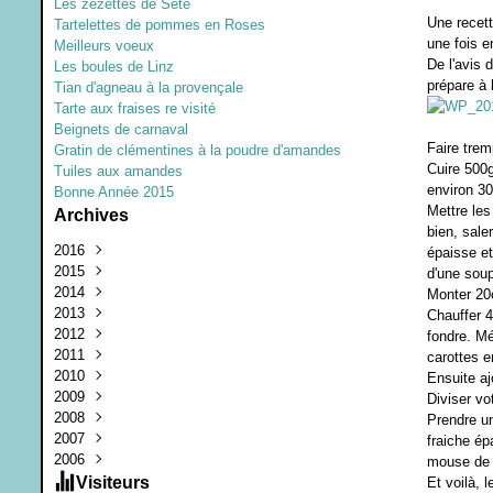
Les zézettes de Sète
Une recett
Tartelettes de pommes en Roses
une fois e
Meilleurs voeux
De l'avis 
Les boules de Linz
prépare à l
Tian d'agneau à la provençale
Tarte aux fraises re visité
Beignets de carnaval
Faire trem
Gratin de clémentines à la poudre d'amandes
Cuire 500g
Tuiles aux amandes
environ 30
Bonne Année 2015
Mettre les
Archives
bien, sale
2016
épaisse et
2015
Juillet
(1)
d'une soup
2014
Mars
Décembre
(1)
(1)
Monter 20c
2013
Janvier
Septembre
Décembre
(1)
(3)
(1)
Chauffer 4
2012
Juin
Octobre
Août
(1)
(1)
(2)
fondre. Mé
2011
Février
Février
Juin
Décembre
(1)
(2)
(1)
(2)
carottes e
2010
Janvier
Mars
Novembre
Août
(1)
(1)
(3)
(2)
Ensuite aj
2009
Février
Août
Juillet
Juillet
(1)
(2)
(2)
(1)
Diviser vo
2008
Janvier
Juillet
Juin
Décembre
(2)
(3)
(4)
(4)
Prendre un
2007
Juin
Mai
Octobre
Décembre
(1)
(2)
(2)
(8)
fraiche ép
2006
Mai
Avril
Septembre
Novembre
Décembre
(2)
(3)
(11)
(25)
(3)
mouse de 
Avril
Mars
Août
Octobre
Novembre
Décembre
(4)
(5)
(2)
(7)
(12)
(3)
Visiteurs
Et voilà, 