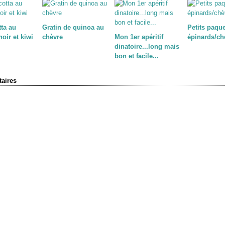
ta au
Gratin de quinoa au
Petits paqu
oir et kiwi
chèvre
Mon 1er apéritif
épinards/ch
dinatoire...long mais
bon et facile...
aires