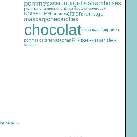
courgettes
pommes
framboises
pâtes
pralines
abricots
canelle
champignons
poireaux
citron
fromage
NOISETTES
bananes
mascarpone
carottes
chocolat
quinoa
saumon
poires
Fraises
amandes
pistaches
pommes de terre
vanille
 de pépé