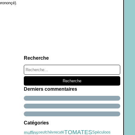
prononçé).
Recherche
Derniers commentaires
Catégories
TOMATES
muffins
chèvre
Spéculoos
oeuf
café