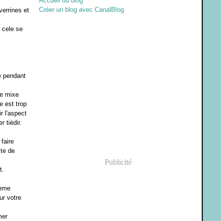
Accueil du blog
Créer un blog avec CanalBlog
verrines et
, cele se
e pendant
se mixe
e est trop
r l'aspect
r tiédir.
faire
ste de
Publicité
t.
rème
ur votre
mer