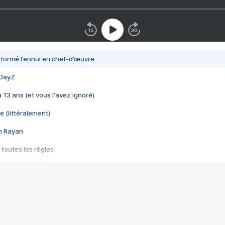
nsformé l’ennui en chef-d’œuvre
 DayZ
 a 13 ans (et vous l'avez ignoré)
e (littéralement)
im Rayan
 toutes les règles
s les jeux vidéo
us choquant de Rockstar ? - Le scandale BULLY
e plus moche de Steam
du RÊVE tourne au CAUCHEMAR