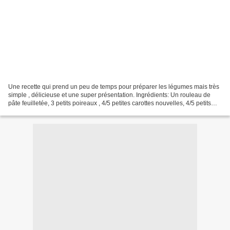
Une recette qui prend un peu de temps pour préparer les légumes mais très
simple , délicieuse et une super présentation. Ingrédients: Un rouleau de
pâte feuilletée, 3 petits poireaux , 4/5 petites carottes nouvelles, 4/5 petits
navets nouveaux, 15 cl...