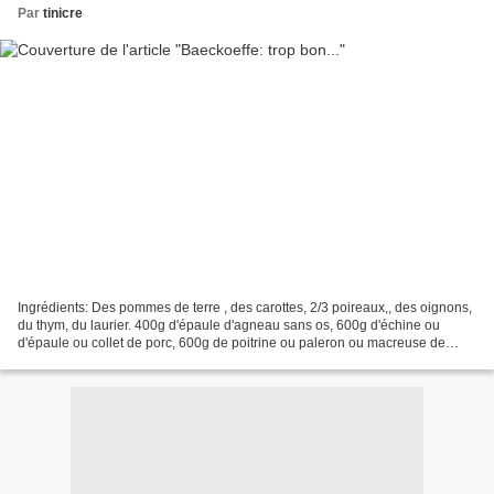
Par
tinicre
Ingrédients: Des pommes de terre , des carottes, 2/3 poireaux,, des oignons,
du thym, du laurier. 400g d'épaule d'agneau sans os, 600g d'échine ou
d'épaule ou collet de porc, 600g de poitrine ou paleron ou macreuse de
boeuf et si vous lesouhaitez un pied...