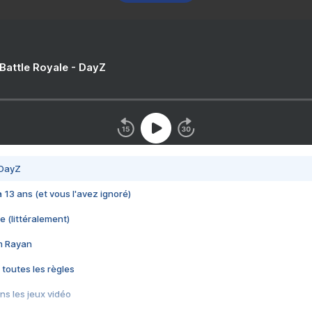
 Battle Royale - DayZ
 DayZ
 a 13 ans (et vous l'avez ignoré)
e (littéralement)
im Rayan
 toutes les règles
s les jeux vidéo