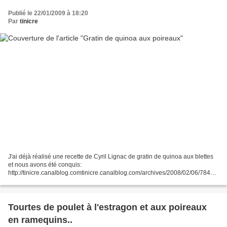
Publié le 22/01/2009 à 18:20
Par
tinicre
J'ai déjà réalisé une recette de Cyril Lignac de gratin de quinoa aux blettes
et nous avons été conquis:
http://tinicre.canalblog.comtinicre.canalblog.com/archives/2008/02/06/78482
10.html#comments . En découvrant la recette d'Hélène sur son blog Les
délices...
Tourtes de poulet à l'estragon et aux poireaux
en ramequins..