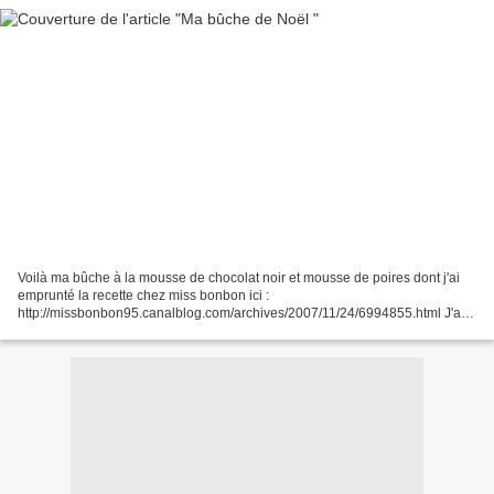
Voilà ma bûche à la mousse de chocolat noir et mousse de poires dont j'ai
emprunté la recette chez miss bonbon ici :
http://missbonbon95.canalblog.com/archives/2007/11/24/6994855.html J'ai
juste mis 2 sortes de mousse de chocolat noir dont une avec des...