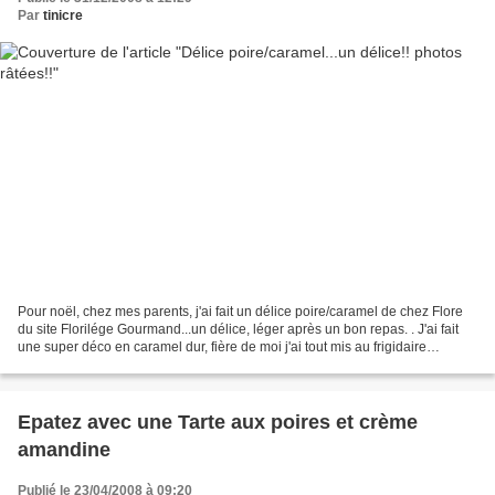
Par
tinicre
Pour noël, chez mes parents, j'ai fait un délice poire/caramel de chez Flore
du site Florilége Gourmand...un délice, léger après un bon repas. . J'ai fait
une super déco en caramel dur, fière de moi j'ai tout mis au frigidaire
et...plouf !!! toute ma...
Epatez avec une Tarte aux poires et crème
amandine
Publié le 23/04/2008 à 09:20