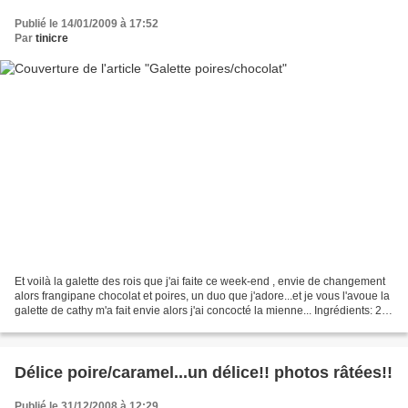
Publié le 14/01/2009 à 17:52
Par
tinicre
Et voilà la galette des rois que j'ai faite ce week-end , envie de changement
alors frangipane chocolat et poires, un duo que j'adore...et je vous l'avoue la
galette de cathy m'a fait envie alors j'ai concocté la mienne... Ingrédients: 2
pâtes feuilletées,...
Délice poire/caramel...un délice!! photos râtées!!
Publié le 31/12/2008 à 12:29