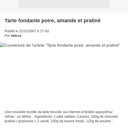
Tarte fondante poire, amande et praliné
Publié le 11/11/2007 à 17:42
Par
tinicre
Une nouvelle recette de tarte trouvée sur internet et testée aujourd'hui
même.: un délice... Ingrédients: 1 pâte sablée, 3 poires, 200g de chocolat
praliné ( pralinoise ), 2 oeufs, 100g de beurre fondu, 125g de poudre
d'amandes, 125g de sucre en poudre...