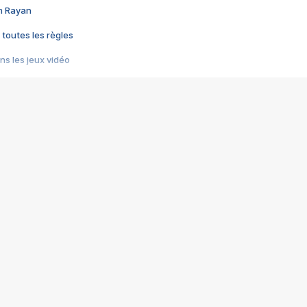
im Rayan
 toutes les règles
s les jeux vidéo
us choquant de Rockstar ? - Le scandale BULLY
e plus moche de Steam
du RÊVE tourne au CAUCHEMAR
pendant 8 heures
it… à tort
umiliés par un jeu vidéo
ire - Final Fantasy 8
ti un empire - Age of Empires
story DOFUS
tard, il crée l'un des pires jeux de tous les temps, MindsEye.