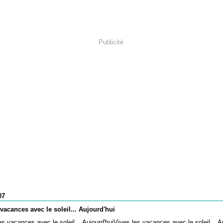
Publicité
07
 vacances avec le soleil... Aujourd'hui
Vives les vacances avec le soleil... A