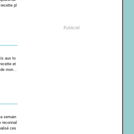
recette pl
Publicité
is aux to
recette et
 de mon...
 la semain
e reconnaî
réalisé ces