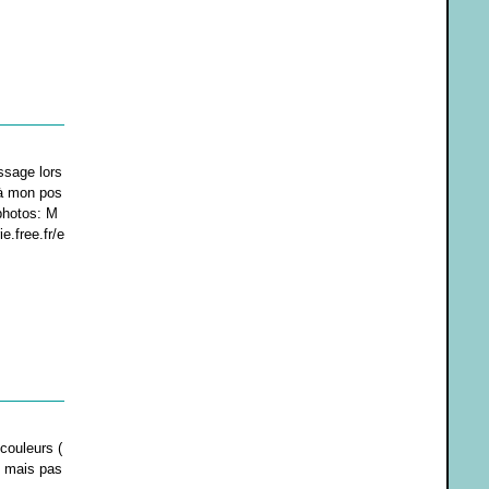
ssage lors
là mon pos
 photos: M
e.free.fr/e
 couleurs (
te mais pas