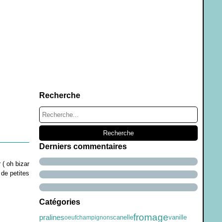
Recherche
Derniers commentaires
 ( oh bizar
 de petites
Catégories
fromage
pralines
canelle
vanille
oeuf
champignons