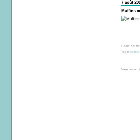
7 août 20
Muffins a
Posté par tin
Tags:
myrtille
Vous aimez 