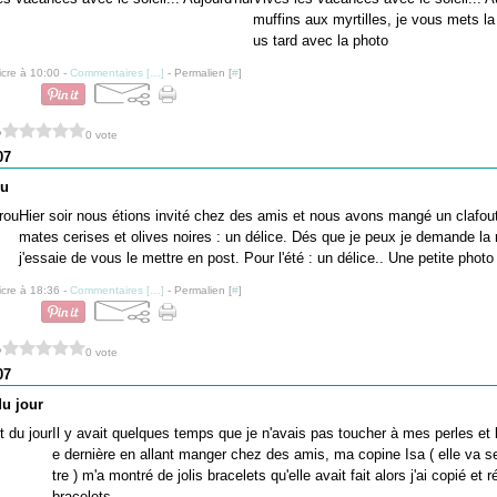
muffins aux myrtilles, je vous mets la 
us tard avec la photo
icre à 10:00 -
Commentaires [
…
]
- Permalien [
#
]
?
0 vote
07
ou
Hier soir nous étions invité chez des amis et nous avons mangé un clafout
mates cerises et olives noires : un délice. Dés que je peux je demande la 
j'essaie de vous le mettre en post. Pour l'été : un délice.. Une petite photo
icre à 18:36 -
Commentaires [
…
]
- Permalien [
#
]
?
0 vote
07
du jour
Il y avait quelques temps que je n'avais pas toucher à mes perles et
e dernière en allant manger chez des amis, ma copine Isa ( elle va s
tre ) m'a montré de jolis bracelets qu'elle avait fait alors j'ai copié et 
bracelets...