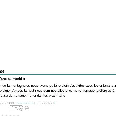
007
 Tarte au morbier
ur de la montagne ou nous avons pu faire plein d'activités avec les enfants car
de pluie.; Arrivés là haut nous sommes allés chez notre fromager préféré et là,
 base de fromage me tendait les bras ( tarte...
icre à 14:49 -
Commentaires [
…
]
- Permalien [
#
]