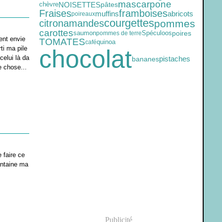
mascarpone
NOISETTES
chèvre
pâtes
Fraises
framboises
muffins
abricots
poireaux
courgettes
pommes
citron
amandes
carottes
saumon
Spéculoos
poires
pommes de terre
ent envie
TOMATES
quinoa
café
ti ma pile
chocolat
celui là da
pistaches
bananes
e chose...
 faire ce
rantaine ma
Publicité