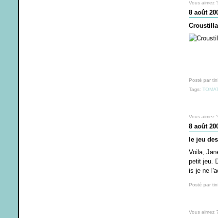
Vous aimez 
8 août 20
Croustill
Posté par tin
Tags:
TOMA
Vous aimez 
8 août 20
le jeu des
Voila, Jan
petit jeu.
is je ne l
Posté par tin
Vous aimez 