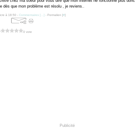
 d'être chez ma soeur pour vous dire que mon internet ne fonctionne plus donc
e dès que mon problème est résolu , je reviens..
icre à 18:50 -
Commentaires [
…
]
- Permalien [
#
]
?
0 vote
Publicité