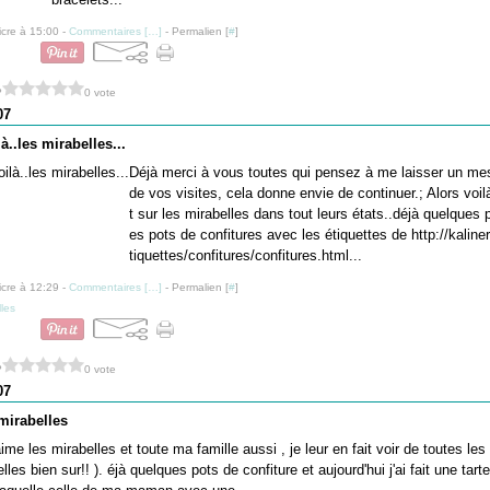
icre à 15:00 -
Commentaires [
…
]
- Permalien [
#
]
?
0 vote
07
là..les mirabelles...
Déjà merci à vous toutes qui pensez à me laisser un me
de vos visites, cela donne envie de continuer.; Alors voi
t sur les mirabelles dans tout leurs états..déjà quelques
es pots de confitures avec les étiquettes de http://kalineri
tiquettes/confitures/confitures.html...
icre à 12:29 -
Commentaires [
…
]
- Permalien [
#
]
les
?
0 vote
07
 mirabelles
me les mirabelles et toute ma famille aussi , je leur en fait voir de toutes les
les bien sur!! ). éjà quelques pots de confiture et aujourd'hui j'ai fait une tar