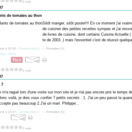
?
0 vote
07
ants de tomates au thon
Sitôt manger, sitôt poster!!! En ce moment j'ai vraim
de cuisiner des petites recettes sympas et j'ai ressor
de livres de cuisine, dont certains Cuisine Actuelle ( 
te de 2003..) mais l'essentiel c'est de réussir quelqu
icre à 20:36 -
Commentaires [
…
]
- Permalien [
#
]
TES
,
THON
?
0 vote
07
 7
e m'a tagué lors d'une visite sur mon site et je n'ai pas encore pris le temps de
 Donc voilà, je dois vous confier 7 petits secrets : 1. J'ai un peu passé la qua
'accepte pas beaucoup 2.J'ai un mari: Philippe...
icre à 15:37 -
Commentaires [
…
]
- Permalien [
#
]
?
0 vote