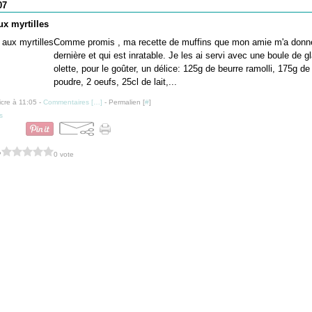
07
ux myrtilles
Comme promis , ma recette de muffins que mon amie m'a donné
dernière et qui est inratable. Je les ai servi avec une boule de gl
olette, pour le goûter, un délice: 125g de beurre ramolli, 175g de
poudre, 2 oeufs, 25cl de lait,...
icre à 11:05 -
Commentaires [
…
]
- Permalien [
#
]
s
?
0 vote