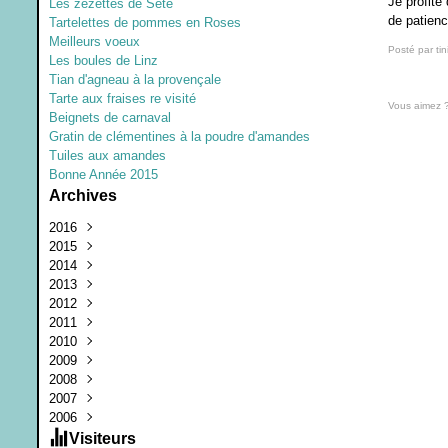
Je profite
Les zézettes de Sète
de patienc
Tartelettes de pommes en Roses
Meilleurs voeux
Posté par tin
Les boules de Linz
Tian d'agneau à la provençale
Tarte aux fraises re visité
Vous aimez 
Beignets de carnaval
Gratin de clémentines à la poudre d'amandes
Tuiles aux amandes
Bonne Année 2015
Archives
2016
2015
Juillet
(1)
2014
Mars
Décembre
(1)
(1)
2013
Janvier
Septembre
Décembre
(1)
(3)
(1)
2012
Juin
Octobre
Août
(1)
(1)
(2)
2011
Février
Février
Juin
Décembre
(1)
(2)
(1)
(2)
2010
Janvier
Mars
Novembre
Août
(1)
(1)
(3)
(2)
2009
Février
Août
Juillet
Juillet
(1)
(2)
(2)
(1)
2008
Janvier
Juillet
Juin
Décembre
(2)
(3)
(4)
(4)
2007
Juin
Mai
Octobre
Décembre
(1)
(2)
(2)
(8)
2006
Mai
Avril
Septembre
Novembre
Décembre
(2)
(3)
(11)
(25)
(3)
Avril
Mars
Août
Octobre
Novembre
Décembre
(4)
(5)
(2)
(7)
(12)
(3)
Visiteurs