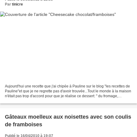
Par
tinicre
Aujourd'hui une recette que j'ai chipée à Pauline sur le blog "les recettes de
Pauline"et que je ne regrette pas d'avoir trouvée...Tout le monde à la maison
n'était pas trop d'accord pour que je réalise ce dessert: " du fromage,
beurk..." et ils ont adorés,...
Gâteaux moelleux aux noisettes avec son coulis
de framboises
Publié le 16/04/2010 à 19:07