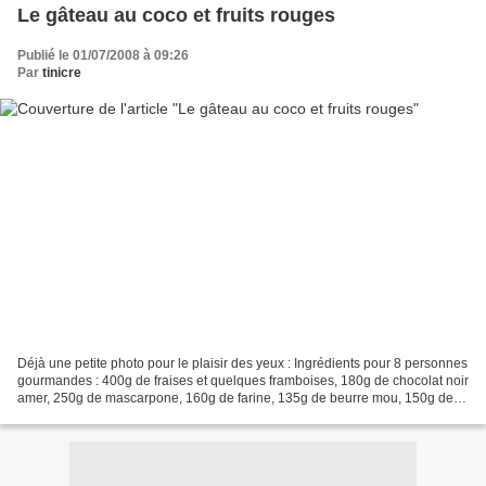
Le gâteau au coco et fruits rouges
Publié le 01/07/2008 à 09:26
Par
tinicre
Déjà une petite photo pour le plaisir des yeux : Ingrédients pour 8 personnes
gourmandes : 400g de fraises et quelques framboises, 180g de chocolat noir
amer, 250g de mascarpone, 160g de farine, 135g de beurre mou, 150g de
sucre en poudre, 2 oeufs, 6...