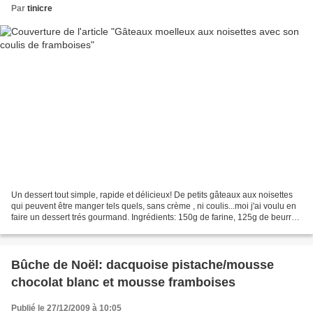
Par
tinicre
Un dessert tout simple, rapide et délicieux! De petits gâteaux aux noisettes
qui peuvent être manger tels quels, sans crème , ni coulis...moi j'ai voulu en
faire un dessert trés gourmand. Ingrédients: 150g de farine, 125g de beurre
fondu, 125g de sucre...
Bûche de Noël: dacquoise pistache/mousse
chocolat blanc et mousse framboises
Publié le 27/12/2009 à 10:05