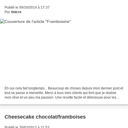
Publié le 09/10/2014 à 17:37
Par
tinicre
Eh oui cela fait longtemps... Beaucoup de choses depuis mon dernier post et
tout se passe à merveille. Merci à tous mes clients qui font que je réalise
mon rêve et un peu ma passion. Une recette facile et délicieuse pour les
framboises de fin de saison...
Cheesecake chocolat/framboises
Publié le 30/03/2012 à 11:53