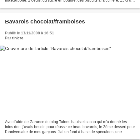
mascarpone, 2 oeufs, du sucre en poudre, des biscuits à la cuillère, 15 cl de
crème liquide. Faire décongeler les framboises...
Bavarois chocolat/framboises
Publié le 13/11/2008 à 16:51
Par
tinicre
Avec l'aide de Garance du blog Talons hauts et cacao qui m'a donné les
infos dont j'avais besoin pour réussir ce beau bavarois, le 2éme dessert pour
l'anniversaire de mes garçons. J'ai un fond à base de spéculoos, une
couche chocolat noir, une couche...