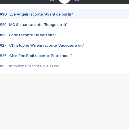
#30 : Eve Angeli raconte "Avant de partir"
#29 : MC Solaar raconte "Bouge de là"
28 : Lorie raconte "Je vais vite"
#27 : Christophe Willem raconte "Jacques a dit"
#26 : Chimène Badi raconte "Entre nous"
#25 : Indochine raconte "3e sexe"
#24 : Zaho raconte "C'est chelou"
#23 : Patrick Bruel raconte "Au café des délices"
#22 : Kyo raconte "Le chemin"
#21 : Nolwenn Leroy raconte "Cassé"
#20 : Patrick Hernandez raconte "Born to be alive"
#19 : Lorie raconte "Près de moi"