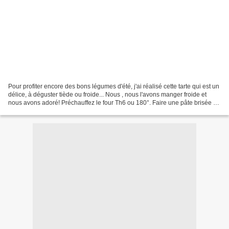
Pour profiter encore des bons légumes d'été, j'ai réalisé cette tarte qui est un
délice, à déguster tiède ou froide... Nous , nous l'avons manger froide et
nous avons adoré! Préchauffez le four Th6 ou 180°. Faire une pâte brisée ou
acheter une pâte toute...