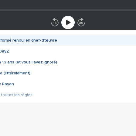
nsformé l’ennui en chef-d’œuvre
 DayZ
 a 13 ans (et vous l'avez ignoré)
e (littéralement)
im Rayan
 toutes les règles
s les jeux vidéo
us choquant de Rockstar ? - Le scandale BULLY
e plus moche de Steam