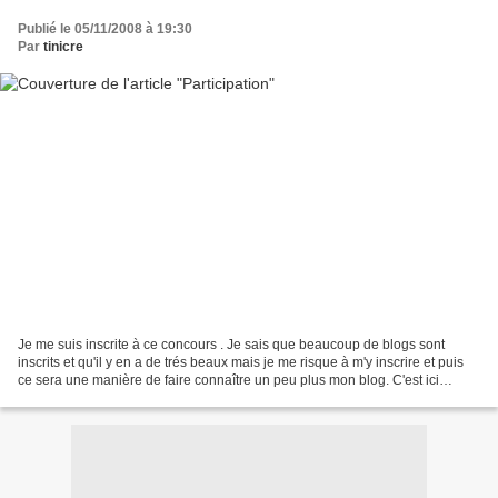
Publié le 05/11/2008 à 19:30
Par
tinicre
Je me suis inscrite à ce concours . Je sais que beaucoup de blogs sont
inscrits et qu'il y en a de trés beaux mais je me risque à m'y inscrire et puis
ce sera une manière de faire connaître un peu plus mon blog. C'est ici
:"A.F.Touch-cuisine"