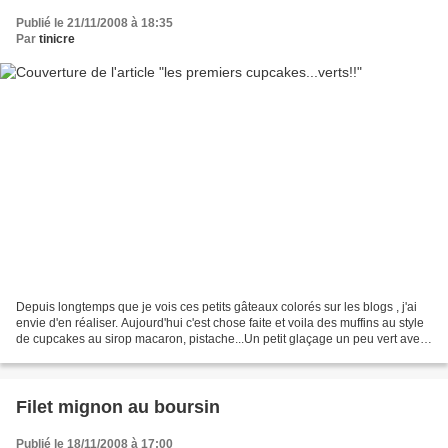
Publié le 21/11/2008 à 18:35
Par
tinicre
Depuis longtemps que je vois ces petits gâteaux colorés sur les blogs , j'ai
envie d'en réaliser. Aujourd'hui c'est chose faite et voila des muffins au style
de cupcakes au sirop macaron, pistache...Un petit glaçage un peu vert avec
plein de petites billes...
Filet mignon au boursin
Publié le 18/11/2008 à 17:00