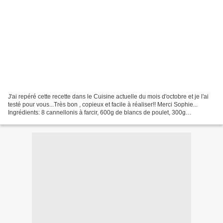
J'ai repéré cette recette dans le Cuisine actuelle du mois d'octobre et je l'ai
testé pour vous...Très bon , copieux et facile à réaliser!! Merci Sophie...
Ingrédients: 8 cannellonis à farcir, 600g de blancs de poulet, 300g
d'aubergines, 300g de carottes,...