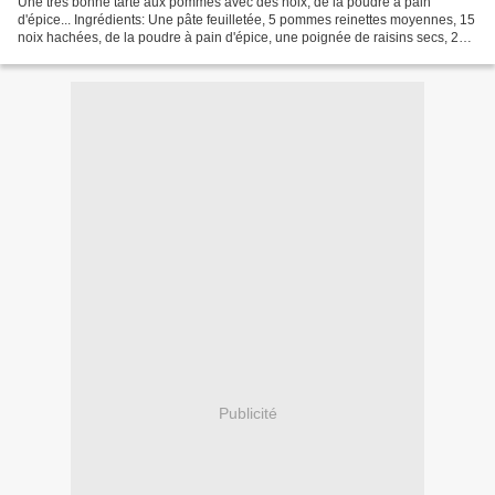
Une très bonne tarte aux pommes avec des noix, de la poudre à pain
d'épice... Ingrédients: Une pâte feuilletée, 5 pommes reinettes moyennes, 15
noix hachées, de la poudre à pain d'épice, une poignée de raisins secs, 2
oeufs, 20cl de crème allégée et un...
Publicité