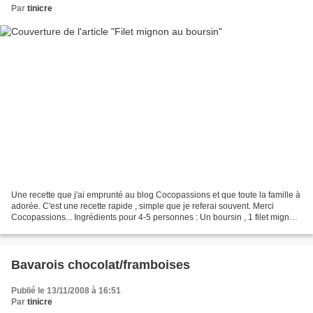
Par
tinicre
Une recette que j'ai emprunté au blog Cocopassions et que toute la famille à
adorée. C'est une recette rapide , simple que je referai souvent. Merci
Cocopassions... Ingrédients pour 4-5 personnes : Un boursin , 1 filet mignon
de porc , 1 rouleau de pâte...
Bavarois chocolat/framboises
Publié le 13/11/2008 à 16:51
Par
tinicre