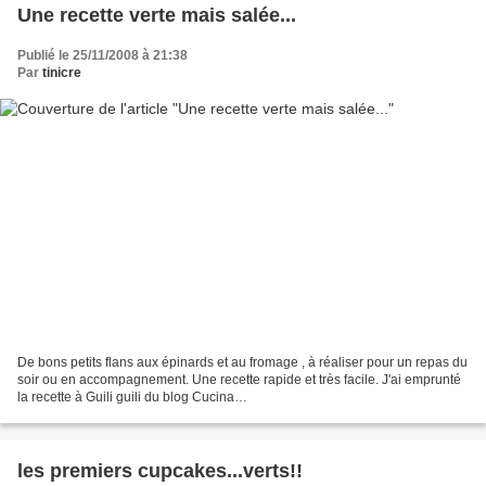
Une recette verte mais salée...
Publié le 25/11/2008 à 21:38
Par
tinicre
De bons petits flans aux épinards et au fromage , à réaliser pour un repas du
soir ou en accompagnement. Une recette rapide et très facile. J'ai emprunté
la recette à Guili guili du blog Cucina
http://cuccinamia.canalblog.comcuccinamia.canalblog.com/...
les premiers cupcakes...verts!!