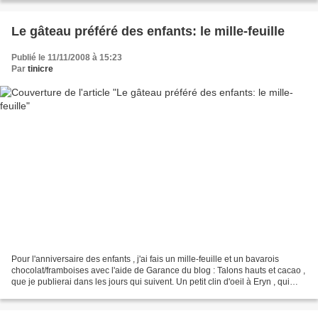
Le gâteau préféré des enfants: le mille-feuille
Publié le 11/11/2008 à 15:23
Par
tinicre
Pour l'anniversaire des enfants , j'ai fais un mille-feuille et un bavarois
chocolat/framboises avec l'aide de Garance du blog : Talons hauts et cacao ,
que je publierai dans les jours qui suivent. Un petit clin d'oeil à Eryn , qui
aime aussi beaucoup...