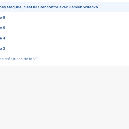
bey Maguire, c'est lui ! Rencontre avec Damien Witecka
e 6
e 5
e 4
e 3
s créatrices de la VF !
e 2
e 1
e Mektoub My Love arrive enfin ! Rencontre avec Shaïn Boumedine et Sal
i : après Toni en famille
elle réalise le bouleversant Dites lui que je l'aime
ais ! Rencontre autour de Vie privée de Rebecca Zlotowski