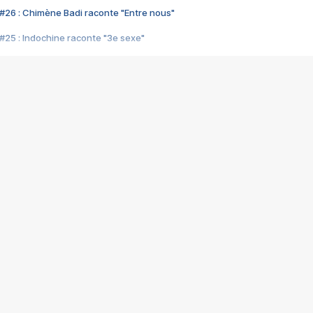
#26 : Chimène Badi raconte "Entre nous"
#25 : Indochine raconte "3e sexe"
#24 : Zaho raconte "C'est chelou"
#23 : Patrick Bruel raconte "Au café des délices"
#22 : Kyo raconte "Le chemin"
#21 : Nolwenn Leroy raconte "Cassé"
#20 : Patrick Hernandez raconte "Born to be alive"
#19 : Lorie raconte "Près de moi"
#18 : Michael Jones raconte "A nos actes manqués" (avec Jean-Jacque
#17 : Khaled raconte "Aïcha"
#16 : Corneille raconte "Parce qu'on vient de loin"
#15 : Indochine raconte "L'aventurier"