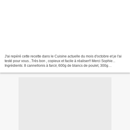
J'ai repéré cette recette dans le Cuisine actuelle du mois d'octobre et je l'ai
testé pour vous...Très bon , copieux et facile à réaliser!! Merci Sophie...
Ingrédients: 8 cannellonis à farcir, 600g de blancs de poulet, 300g
d'aubergines, 300g de carottes,...