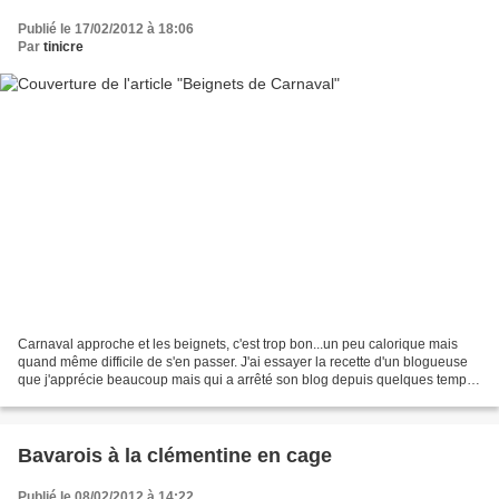
Publié le 17/02/2012 à 18:06
Par
tinicre
Carnaval approche et les beignets, c'est trop bon...un peu calorique mais
quand même difficile de s'en passer. J'ai essayer la recette d'un blogueuse
que j'apprécie beaucoup mais qui a arrêté son blog depuis quelques temps
déjà...pas grave on lui fait...
Bavarois à la clémentine en cage
Publié le 08/02/2012 à 14:22