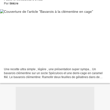
Par
tinicre
Une recette ultra simple , légère , une présentation super sympa... Un
bavarois clémentine sur un socle Spéculoos et une demi-cage en caramel
filé. Le bavarois clémentine: Ramollir deux feuilles de gélatines dans de
l'eau froide. Prendre 6 clémentines,...