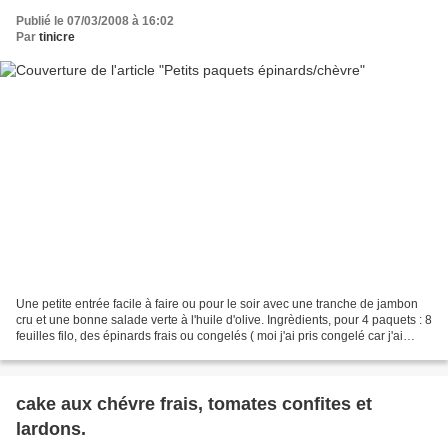
Publié le 07/03/2008 à 16:02
Par
tinicre
Une petite entrée facile à faire ou pour le soir avec une tranche de jambon
cru et une bonne salade verte à l'huile d'olive. Ingrèdients, pour 4 paquets : 8
feuilles filo, des épinards frais ou congelés ( moi j'ai pris congelé car j'ai
improvisé ) , du...
cake aux chévre frais, tomates confites et
lardons.