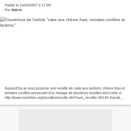
Publié le 14/10/2007 à 17:09
Par
tinicre
Aujourd'hui je vous propose une recette de cake aux lardons, chévre frais et
tomates confites provenant d'un mixage de plusieurs recettes dont celle ci:
http://www.marmiton.org/recettes/recette.cfm?num_recette=30140 3oeufs,
150 g de farine, 1 paquet de...