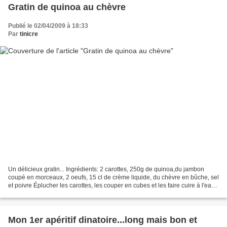
Gratin de quinoa au chèvre
Publié le 02/04/2009 à 18:33
Par
tinicre
Un délicieux gratin... Ingrédients: 2 carottes, 250g de quinoa,du jambon
coupé en morceaux, 2 oeufs, 15 cl de crème liquide, du chèvre en bûche, sel
et poivre Éplucher les carottes, les couper en cubes et les faire cuire à l'eau
bouillante salée 15 min....
Mon 1er apéritif dinatoire...long mais bon et