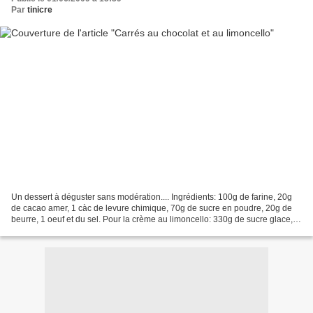
Par
tinicre
Un dessert à déguster sans modération.... Ingrédients: 100g de farine, 20g
de cacao amer, 1 càc de levure chimique, 70g de sucre en poudre, 20g de
beurre, 1 oeuf et du sel. Pour la crème au limoncello: 330g de sucre glace,
1càc de limoncello et 1/2 càs...