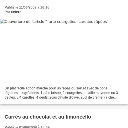
Publié le 11/06/2009 à 16:16
Par
tinicre
Un plat facile et bon marché pour un repas du soir et avec de bons
légumes... Ingrédients: 1 pâte brisée, 2 courgettes de taille moyenne ou 3
petites, 3/4 carottes, 4 oeufs, 2càs d'huile d'olive, 25cl de crème fraîche
liquide, 100g de comté râpé et 2càs...
Carrés au chocolat et au limoncello
Publié le 01/06/2009 à 15:39