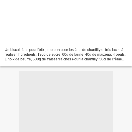
Un biscuit frais pour l'été , trop bon pour les fans de chantilly et très facile à
réaliser Ingrédients: 130g de sucre, 60g de farine, 40g de maïzena, 4 oeufs,
1 noix de beurre, 500g de fraises fraîches Pour la chantilly: 50cl de crème
liquide et du sucre...