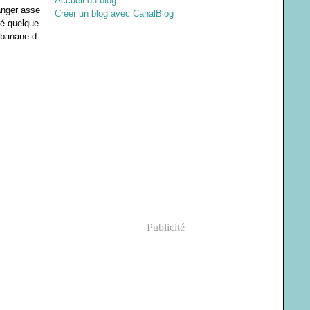
Accueil du blog
anger asse
Créer un blog avec CanalBlog
é quelque
a banane d
Publicité