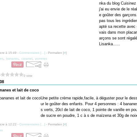
nka du blog Cuisinez
j'ai eu envie de le réa
e goûter des garçons
pas tous les ingrédien
apté sa recette avec 
vais dans mon placar
arçons se sont régalé
Lisanka......
icre à 15:49 -
Commentaires [
…
]
- Permalien [
#
]
es
,
bananes
,
caramel
,
pommes
?
0 vote
08
anes et lait de coco
Une petite crème rapide,facile, à déguster pour le des
ur le goûter des enfants. Pour 4 personnes : 4 bananes
s verts, 20cl de lait de coco, 1 pointe de vanille en po
de sucre en poudre, 1 c à s de maïzena et 30g de noix
icre à 12:22 -
Commentaires [
…
]
- Permalien [
#
]
es