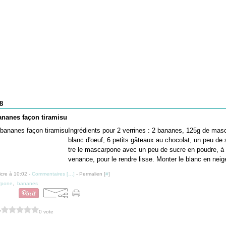
8
ananes façon tiramisu
Ingrédients pour 2 verrines : 2 bananes, 125g de mas
blanc d'oeuf, 6 petits gâteaux au chocolat, un peu de 
tre le mascarpone avec un peu de sucre en poudre, à 
venance, pour le rendre lisse. Monter le blanc en neige
icre à 10:02 -
Commentaires [
…
]
- Permalien [
#
]
rpone
,
bananes
?
0 vote