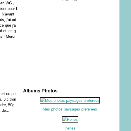
 en WG ,
liser pour l
. N'ayant
ts, j'ai ad
ce que j'a
d et les g
s!! Merci
Albums Photos
sert ou po
, 3 citron
udre, 50g
Mes photos paysages préférées
 de...
Perles