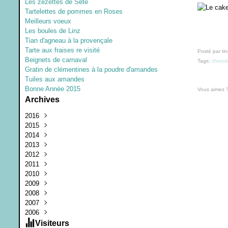
Les zézettes de Sète
Tartelettes de pommes en Roses
Meilleurs voeux
Les boules de Linz
Tian d'agneau à la provençale
Tarte aux fraises re visité
Posté par tin
Beignets de carnaval
Tags:
chocol
Gratin de clémentines à la poudre d'amandes
Tuiles aux amandes
Bonne Année 2015
Vous aimez 
Archives
2016
2015
Juillet
(1)
2014
Mars
Décembre
(1)
(1)
2013
Janvier
Septembre
Décembre
(1)
(3)
(1)
2012
Juin
Octobre
Août
(1)
(1)
(2)
2011
Février
Février
Juin
Décembre
(1)
(2)
(1)
(2)
2010
Janvier
Mars
Novembre
Août
(1)
(1)
(3)
(2)
2009
Février
Août
Juillet
Juillet
(1)
(2)
(2)
(1)
2008
Janvier
Juillet
Juin
Décembre
(2)
(3)
(4)
(4)
2007
Juin
Mai
Octobre
Décembre
(1)
(2)
(2)
(8)
2006
Mai
Avril
Septembre
Novembre
Décembre
(2)
(3)
(11)
(25)
(3)
Avril
Mars
Août
Octobre
Novembre
Décembre
(4)
(5)
(2)
(7)
(12)
(3)
Visiteurs