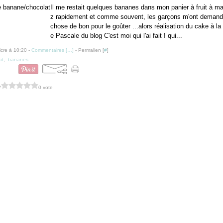
Il me restait quelques bananes dans mon panier à fruit à m
z rapidement et comme souvent, les garçons m'ont demand
chose de bon pour le goûter ...alors réalisation du cake à l
e Pascale du blog C'est moi qui l'ai fait ! qui...
icre à 10:20 -
Commentaires [
…
]
- Permalien [
#
]
at
,
bananes
?
0 vote