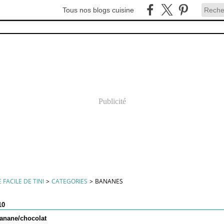
Tous nos blogs cuisine
Publicité
 FACILE DE TINI
>
CATEGORIES
>
BANANES
10
anane/chocolat