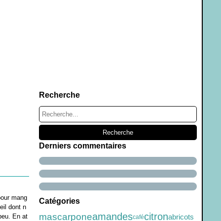
Recherche
Derniers commentaires
 pour mang
Catégories
eil dont n
amandes
citron
mascarpone
peu. En at
abricots
café