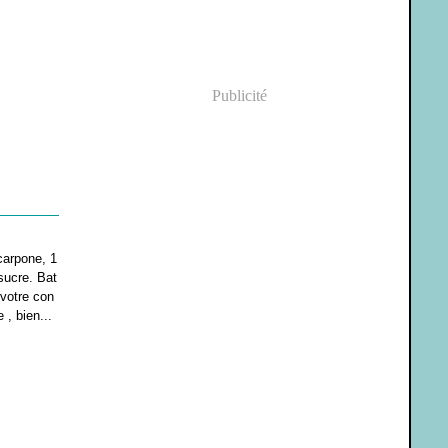
Publicité
carpone, 1
sucre. Bat
votre con
 , bien...