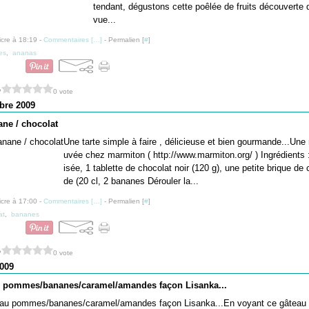
tendant, dégustons cette poêlée de fruits découverte 
vue...
icre à 18:19 -
Commentaires [
…
]
- Permalien [
#
]
es
,
ananas
?
0 vote
bre 2009
ane / chocolat
Une tarte simple à faire , délicieuse et bien gourmande...Une 
uvée chez marmiton ( http://www.marmiton.org/ ) Ingrédients :
isée, 1 tablette de chocolat noir (120 g), une petite brique de 
de (20 cl, 2 bananes Dérouler la...
icre à 17:00 -
Commentaires [
…
]
- Permalien [
#
]
at
,
bananes
?
0 vote
009
u pommes/bananes/caramel/amandes façon Lisanka...
En voyant ce gâteau 