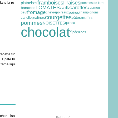
framboises
Fraises
dans la re
pistaches
pommes de terre
TOMATES
carottes
vanille
saumon
bananes
fromage
chèvre
poires
oeuf
poireaux
champignons
courgettes
muffins
canelle
pralines
pâtes
pommes
NOISETTES
quinoa
chocolat
Spéculoos
recette tro
 1 pâte br
crème liqui
chez Lisa
Publicité