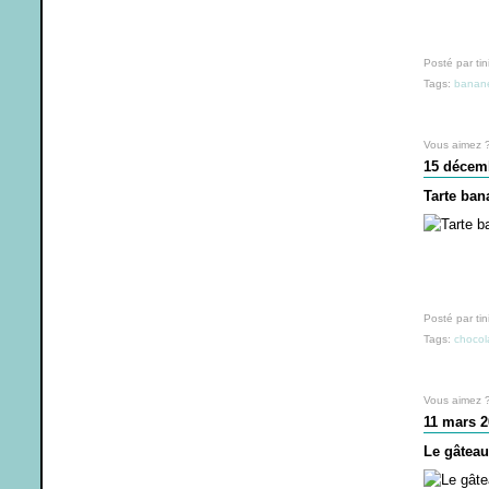
Posté par tin
Tags:
banan
Vous aimez 
15 décem
Tarte ban
Posté par tin
Tags:
chocol
Vous aimez 
11 mars 2
Le gâtea