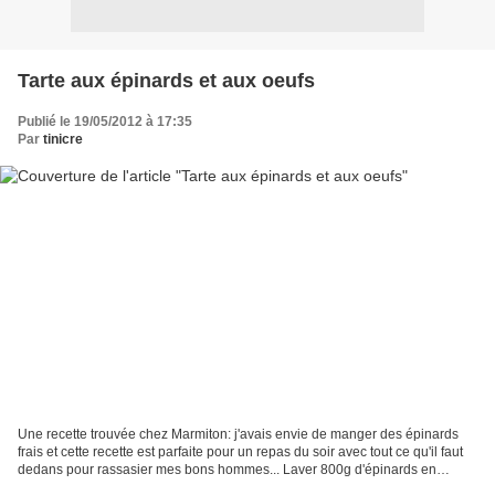
Tarte aux épinards et aux oeufs
Publié le 19/05/2012 à 17:35
Par
tinicre
Une recette trouvée chez Marmiton: j'avais envie de manger des épinards
frais et cette recette est parfaite pour un repas du soir avec tout ce qu'il faut
dedans pour rassasier mes bons hommes... Laver 800g d'épinards en
enlevant les queues un peu dures...