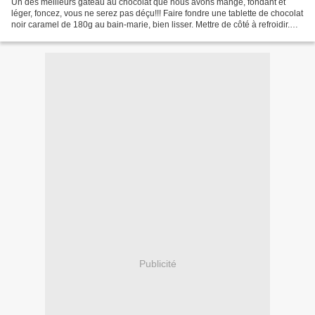
Un des meilleurs gâteau au chocolat que nous avons mangé, fondant et
léger, foncez, vous ne serez pas déçu!!! Faire fondre une tablette de chocolat
noir caramel de 180g au bain-marie, bien lisser. Mettre de côté à refroidir.
Mettre le four à préchauffer...
Publicité