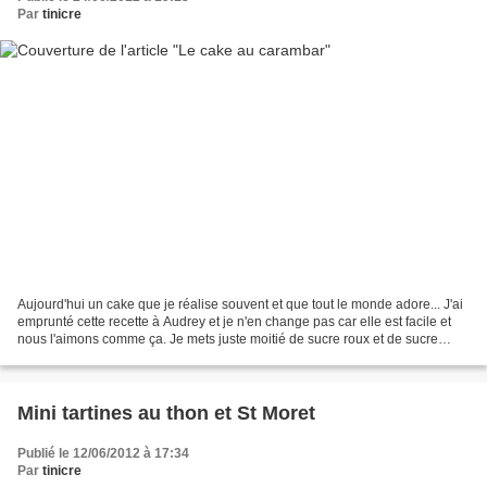
Par
tinicre
Aujourd'hui un cake que je réalise souvent et que tout le monde adore... J'ai
emprunté cette recette à Audrey et je n'en change pas car elle est facile et
nous l'aimons comme ça. Je mets juste moitié de sucre roux et de sucre
blanc. Merci Audrey, je ne...
Mini tartines au thon et St Moret
Publié le 12/06/2012 à 17:34
Par
tinicre