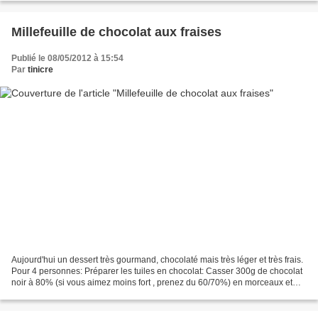
Millefeuille de chocolat aux fraises
Publié le 08/05/2012 à 15:54
Par
tinicre
Aujourd'hui un dessert très gourmand, chocolaté mais très léger et très frais.
Pour 4 personnes: Préparer les tuiles en chocolat: Casser 300g de chocolat
noir à 80% (si vous aimez moins fort , prenez du 60/70%) en morceaux et
faites-le fondre dans un...