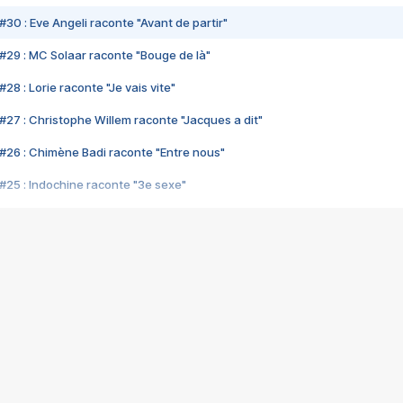
#30 : Eve Angeli raconte "Avant de partir"
#29 : MC Solaar raconte "Bouge de là"
28 : Lorie raconte "Je vais vite"
#27 : Christophe Willem raconte "Jacques a dit"
#26 : Chimène Badi raconte "Entre nous"
#25 : Indochine raconte "3e sexe"
#24 : Zaho raconte "C'est chelou"
#23 : Patrick Bruel raconte "Au café des délices"
#22 : Kyo raconte "Le chemin"
#21 : Nolwenn Leroy raconte "Cassé"
#20 : Patrick Hernandez raconte "Born to be alive"
#19 : Lorie raconte "Près de moi"