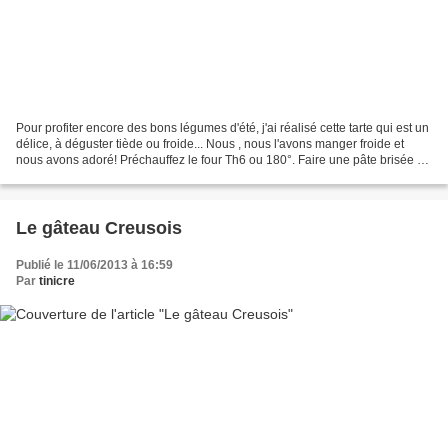
Pour profiter encore des bons légumes d'été, j'ai réalisé cette tarte qui est un
délice, à déguster tiède ou froide... Nous , nous l'avons manger froide et
nous avons adoré! Préchauffez le four Th6 ou 180°. Faire une pâte brisée ou
acheter une pâte toute...
Le gâteau Creusois
Publié le 11/06/2013 à 16:59
Par
tinicre