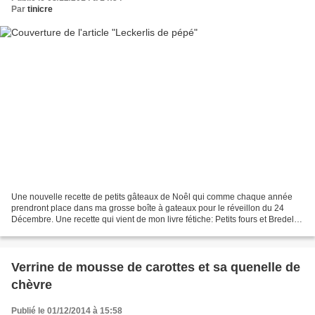
Par
tinicre
Une nouvelle recette de petits gâteaux de Noêl qui comme chaque année
prendront place dans ma grosse boîte à gateaux pour le réveillon du 24
Décembre. Une recette qui vient de mon livre fétiche: Petits fours et Bredele
mais que j'ai adapté au vu de plusieurs...
Verrine de mousse de carottes et sa quenelle de
chèvre
Publié le 01/12/2014 à 15:58