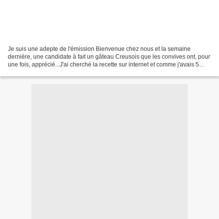
Je suis une adepte de l'émission Bienvenue chez nous et la semaine
dernière, une candidate à fait un gâteau Creusois que les convives ont, pour
une fois, apprécié...J'ai cherché la recette sur internet et comme j'avais 5
blancs d'oeufs en attente dans...