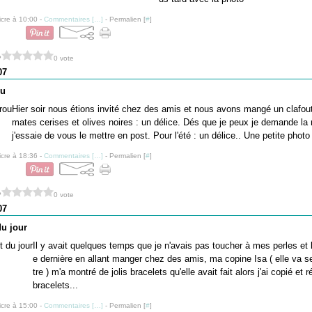
icre à 10:00 -
Commentaires [
…
]
- Permalien [
#
]
?
0 vote
07
ou
Hier soir nous étions invité chez des amis et nous avons mangé un clafout
mates cerises et olives noires : un délice. Dés que je peux je demande la 
j'essaie de vous le mettre en post. Pour l'été : un délice.. Une petite photo
icre à 18:36 -
Commentaires [
…
]
- Permalien [
#
]
?
0 vote
07
du jour
Il y avait quelques temps que je n'avais pas toucher à mes perles et
e dernière en allant manger chez des amis, ma copine Isa ( elle va s
tre ) m'a montré de jolis bracelets qu'elle avait fait alors j'ai copié et 
bracelets...
icre à 15:00 -
Commentaires [
…
]
- Permalien [
#
]