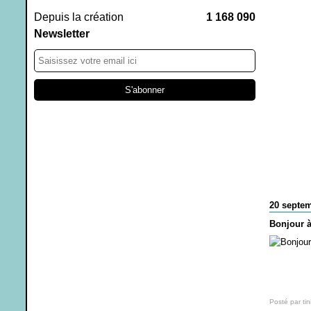
Mars
Février
Juillet
Septembre
Octobre
Novembre
(4)
(5)
(1)
(11)
(4)
(8)
Depuis la création
1 168 090
Février
Janvier
Juin
Août
Septembre
Octobre
(3)
(2)
(3)
(2)
(8)
(5)
Janvier
Mai
Juillet
Août
(4)
(10)
(10)
(2)
Newsletter
Avril
Juin
Juillet
(10)
(3)
(4)
Mars
Mai
Mai
(11)
(2)
(6)
Février
Avril
Avril
(13)
(2)
(7)
Janvier
Mars
Janvier
(16)
(4)
(6)
Février
(11)
Janvier
(20)
20 septe
Bonjour à
Posté par tin