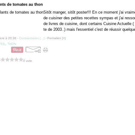
ants de tomates au thon
Sitôt manger, sitôt poster!!! En ce moment j'ai vraim
de cuisiner des petites recettes sympas et j'ai ressor
de livres de cuisine, dont certains Cuisine Actuelle ( 
te de 2003..) mais l'essentiel c'est de réussir quelqu
icre à 20:36 -
Commentaires [
…
]
- Permalien [
#
]
TES
,
THON
?
0 vote