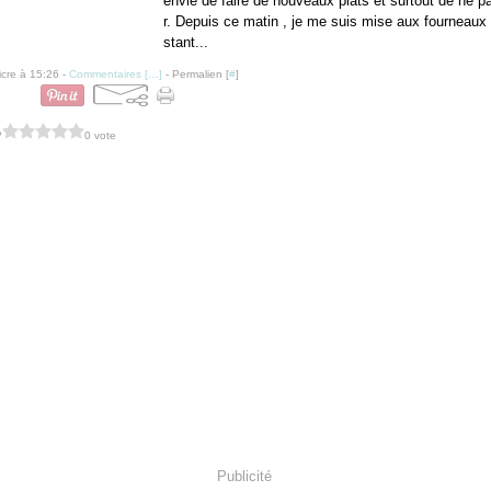
envie de faire de nouveaux plats et surtout de ne pa
r. Depuis ce matin , je me suis mise aux fourneaux e
stant...
icre à 15:26 -
Commentaires [
…
]
- Permalien [
#
]
?
0 vote
Publicité