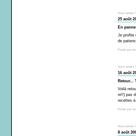
Vous aimez 
25 août 2
En panne
Je profite
de patienc
Posté par tin
Vous aimez 
16 août 2
Retour...
Voilà reto
re!!) pas 
recettes à
Posté par tin
Vous aimez 
8 août 20