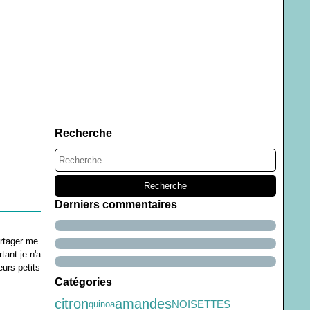
Recherche
Derniers commentaires
artager me
tant je n'a
eurs petits
Catégories
citron
amandes
NOISETTES
quinoa