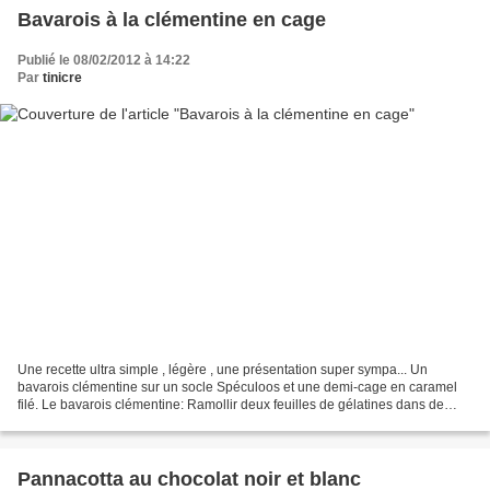
Bavarois à la clémentine en cage
Publié le 08/02/2012 à 14:22
Par
tinicre
Une recette ultra simple , légère , une présentation super sympa... Un
bavarois clémentine sur un socle Spéculoos et une demi-cage en caramel
filé. Le bavarois clémentine: Ramollir deux feuilles de gélatines dans de
l'eau froide. Prendre 6 clémentines,...
Pannacotta au chocolat noir et blanc