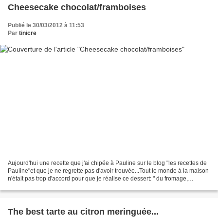
Cheesecake chocolat/framboises
Publié le 30/03/2012 à 11:53
Par
tinicre
Aujourd'hui une recette que j'ai chipée à Pauline sur le blog "les recettes de
Pauline"et que je ne regrette pas d'avoir trouvée...Tout le monde à la maison
n'était pas trop d'accord pour que je réalise ce dessert: " du fromage,
beurk..." et ils ont adorés,...
The best tarte au citron meringuée...