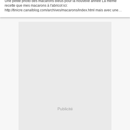
Une petite photo des macarons bleus pour la nouvelle année La même
recette que mes macarons à l'abricot ici:
http://tinicre.canalblog.com/archives/macarons/index.html mais avec une
crème caramel au beurre salé.
Publicité