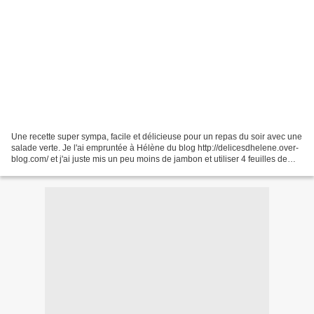
Une recette super sympa, facile et délicieuse pour un repas du soir avec une
salade verte. Je l'ai empruntée à Hélène du blog http://delicesdhelene.over-
blog.com/ et j'ai juste mis un peu moins de jambon et utiliser 4 feuilles de
bricks pour chaque ballotins....