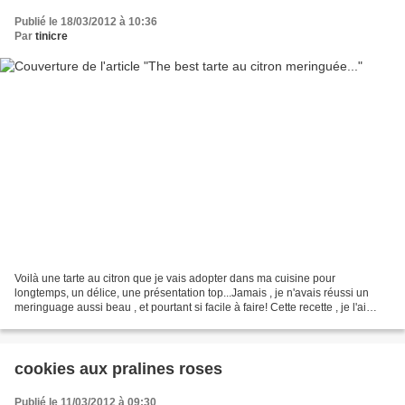
Publié le 18/03/2012 à 10:36
Par
tinicre
Voilà une tarte au citron que je vais adopter dans ma cuisine pour
longtemps, un délice, une présentation top...Jamais , je n'avais réussi un
meringuage aussi beau , et pourtant si facile à faire! Cette recette , je l'ai
emprunté à Hervé cuisine, une...
cookies aux pralines roses
Publié le 11/03/2012 à 09:30