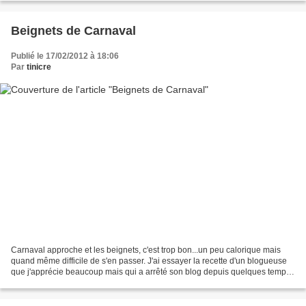
Beignets de Carnaval
Publié le 17/02/2012 à 18:06
Par
tinicre
Carnaval approche et les beignets, c'est trop bon...un peu calorique mais
quand même difficile de s'en passer. J'ai essayer la recette d'un blogueuse
que j'apprécie beaucoup mais qui a arrêté son blog depuis quelques temps
déjà...pas grave on lui fait...