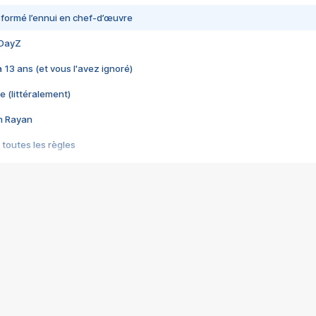
nsformé l’ennui en chef-d’œuvre
 DayZ
 a 13 ans (et vous l'avez ignoré)
e (littéralement)
im Rayan
 toutes les règles
s les jeux vidéo
us choquant de Rockstar ? - Le scandale BULLY
e plus moche de Steam
du RÊVE tourne au CAUCHEMAR
pendant 8 heures
it… à tort